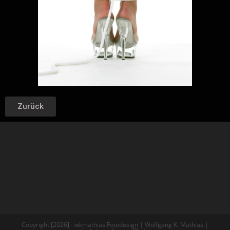
Zurück
Copyright [2026] - wkmathias Fotodesign | Wolfgang K. Mathias |